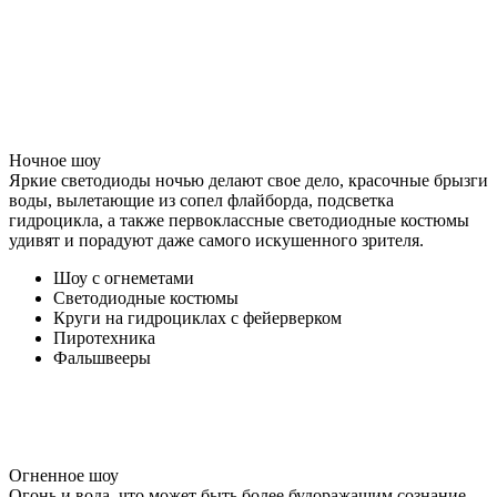
Ночное шоу
Яркие светодиоды ночью делают свое дело, красочные брызги
воды, вылетающие из сопел флайборда, подсветка
гидроцикла, а также первоклассные светодиодные костюмы
удивят и порадуют даже самого искушенного зрителя.
Шоу с огнеметами
Светодиодные костюмы
Круги на гидроциклах с фейерверком
Пиротехника
Фальшвееры
Огненное шоу
Огонь и вода, что может быть более будоражащим сознание,