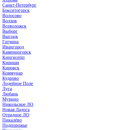
Санкт-Петербург
Бокситогорск
Волосово
Волхов
Всеволожск
Выборг
Высоцк
Гатчина
Ивангород
Каменногорск
Кингисепп
Кириши
Кировск
Коммунар
Кудрово
Лодейное Поле
Луга
Любань
Мурино
Никольское ЛО
Новая Ладога
Отрадное ЛО
Пикалёво
Подпорожье