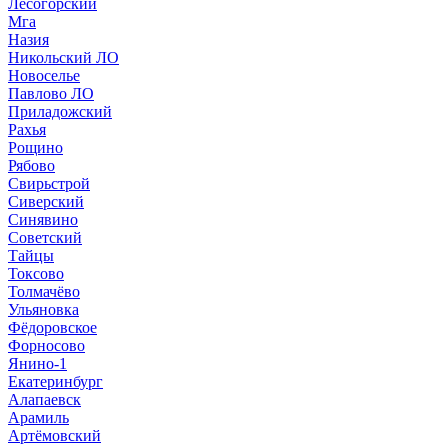
Лесогорский
Мга
Назия
Никольский ЛО
Новоселье
Павлово ЛО
Приладожский
Рахья
Рощино
Рябово
Свирьстрой
Сиверский
Синявино
Советский
Тайцы
Токсово
Толмачёво
Ульяновка
Фёдоровское
Форносово
Янино-1
Екатеринбург
Алапаевск
Арамиль
Артёмовский