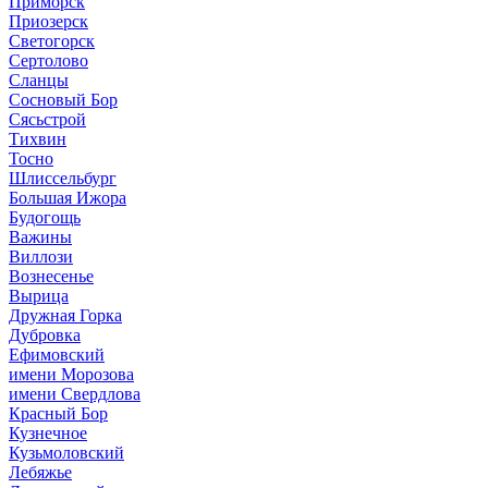
Приморск
Приозерск
Светогорск
Сертолово
Сланцы
Сосновый Бор
Сясьстрой
Тихвин
Тосно
Шлиссельбург
Большая Ижора
Будогощь
Важины
Виллози
Вознесенье
Вырица
Дружная Горка
Дубровка
Ефимовский
имени Морозова
имени Свердлова
Красный Бор
Кузнечное
Кузьмоловский
Лебяжье