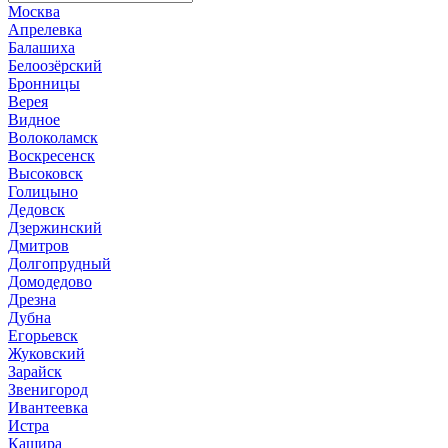
Москва
Апрелевка
Балашиха
Белоозёрский
Бронницы
Верея
Видное
Волоколамск
Воскресенск
Высоковск
Голицыно
Дедовск
Дзержинский
Дмитров
Долгопрудный
Домодедово
Дрезна
Дубна
Егорьевск
Жуковский
Зарайск
Звенигород
Ивантеевка
Истра
Кашира