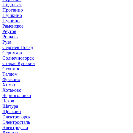
Подольск
Протвино
Пушкино
Пущино
Раменское
Реутов
Рошаль
Руза
Сергиев Посад
Серпухов
Солнечногорск
Старая Купавна
Ступино
Талдом
Фрязино
Химки
Хотьково
Черноголовка
Чехов
Шатура
Щёлково
Электрогорск
Электросталь
Электроугли
Яхрома