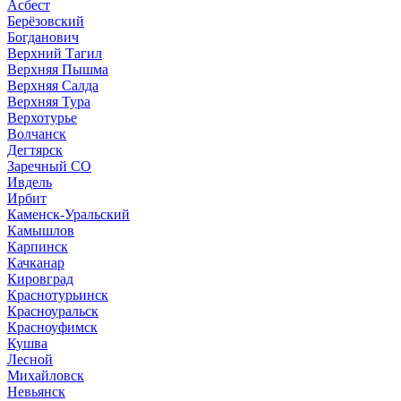
Асбест
Берёзовский
Богданович
Верхний Тагил
Верхняя Пышма
Верхняя Салда
Верхняя Тура
Верхотурье
Волчанск
Дегтярск
Заречный СО
Ивдель
Ирбит
Каменск-Уральский
Камышлов
Карпинск
Качканар
Кировград
Краснотурьинск
Красноуральск
Красноуфимск
Кушва
Лесной
Михайловск
Невьянск