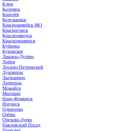
Клин
Коломна
Королёв
Котельники
Красноармейск МО
Красногорск
Краснозаводск
Краснознаменск
Кубинка
Куровское
Ликино-Дулёво
Лобня
Лосино-Петровский
Луховицы
Лыткарино
Люберцы
Можайск
Мытищи
Наро-Фоминск
Ногинск
Одинцово
Озёры
Орехово-Зуево
Павловский Посад
Пересвет