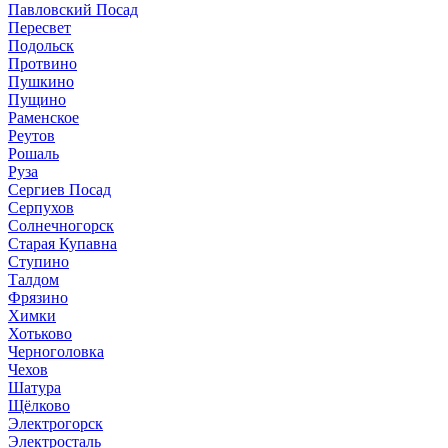
Павловский Посад
Пересвет
Подольск
Протвино
Пушкино
Пущино
Раменское
Реутов
Рошаль
Руза
Сергиев Посад
Серпухов
Солнечногорск
Старая Купавна
Ступино
Талдом
Фрязино
Химки
Хотьково
Черноголовка
Чехов
Шатура
Щёлково
Электрогорск
Электросталь