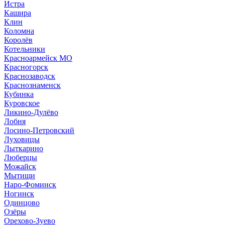
Истра
Кашира
Клин
Коломна
Королёв
Котельники
Красноармейск МО
Красногорск
Краснозаводск
Краснознаменск
Кубинка
Куровское
Ликино-Дулёво
Лобня
Лосино-Петровский
Луховицы
Лыткарино
Люберцы
Можайск
Мытищи
Наро-Фоминск
Ногинск
Одинцово
Озёры
Орехово-Зуево