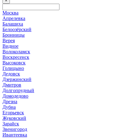
×
Москва
Апрелевка
Балашиха
Белоозёрский
Бронницы
Верея
Видное
Волоколамск
Воскресенск
Высоковск
Голицыно
Дедовск
Дзержинский
Дмитров
Долгопрудный
Домодедово
Дрезна
Дубна
Егорьевск
Жуковский
Зарайск
Звенигород
Ивантеевка