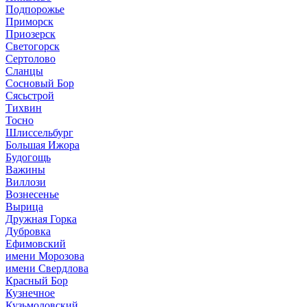
Подпорожье
Приморск
Приозерск
Светогорск
Сертолово
Сланцы
Сосновый Бор
Сясьстрой
Тихвин
Тосно
Шлиссельбург
Большая Ижора
Будогощь
Важины
Виллози
Вознесенье
Вырица
Дружная Горка
Дубровка
Ефимовский
имени Морозова
имени Свердлова
Красный Бор
Кузнечное
Кузьмоловский