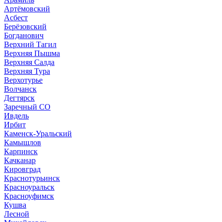
Артёмовский
Асбест
Берёзовский
Богданович
Верхний Тагил
Верхняя Пышма
Верхняя Салда
Верхняя Тура
Верхотурье
Волчанск
Дегтярск
Заречный СО
Ивдель
Ирбит
Каменск-Уральский
Камышлов
Карпинск
Качканар
Кировград
Краснотурьинск
Красноуральск
Красноуфимск
Кушва
Лесной