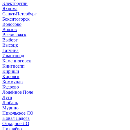
Электроугли
Яхрома
Санкт-Петербург
Бокситогорск
Волосово
Волхов
Всеволожск
Выборг
Высоцк
Гатчина
Ивангород
Каменногорск
Кингисепп
Кириши
Кировск
Коммунар
Кудрово
Лодейное Поле
Луга
Любань
Мурино
Никольское ЛО
Новая Ладога
Отрадное ЛО
Пикалёво