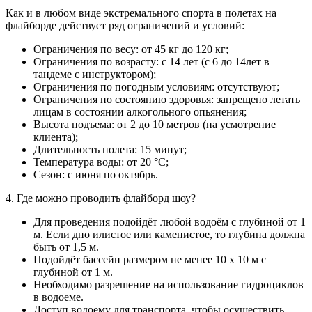
Как и в любом виде экстремального спорта в полетах на
флайборде действует ряд ограничений и условий:
Ограничения по весу: от 45 кг до 120 кг;
Ограничения по возрасту: с 14 лет (с 6 до 14лет в
тандеме с инструктором);
Ограничения по погодным условиям: отсутствуют;
Ограничения по состоянию здоровья: запрещено летать
лицам в состоянии алкогольного опьянения;
Высота подъема: от 2 до 10 метров (на усмотрение
клиента);
Длительность полета: 15 минут;
Температура воды: от 20 °С;
Сезон: с июня по октябрь.
4. Где можно проводить флайборд шоу?
Для проведения подойдёт любой водоём с глубиной от 1
м. Если дно илистое или каменистое, то глубина должна
быть от 1,5 м.
Подойдёт бассейн размером не менее 10 х 10 м с
глубиной от 1 м.
Необходимо разрешение на использование гидроциклов
в водоеме.
Доступ водоему для транспорта, чтобы осуществить