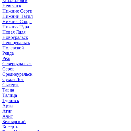
Михайловск
Невьянск
Нижние Серги
Нижний Тагил
Нижняя Салда
Нижняя Тура
Новая Ляля
Новоуральск
Первоуральск
Полевской
Ревда
Реж
Североуральск
Серов
Среднеуральск
Сухой Лог
Сысерть
Тавда
Талица
Туринск
Арти
Атиг
Ачит
Белоярский
Бисерть