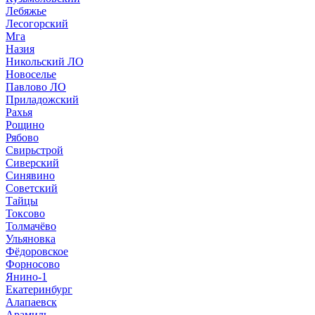
Лебяжье
Лесогорский
Мга
Назия
Никольский ЛО
Новоселье
Павлово ЛО
Приладожский
Рахья
Рощино
Рябово
Свирьстрой
Сиверский
Синявино
Советский
Тайцы
Токсово
Толмачёво
Ульяновка
Фёдоровское
Форносово
Янино-1
Екатеринбург
Алапаевск
Арамиль