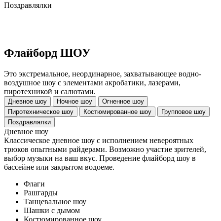
Поздравлялки
Флайборд ШОУ
Это экстремальное, неординарное, захватывающее водно-
воздушное шоу с элементами акробатики, лазерами,
пиротехникой и салютами.
Дневное шоу
Ночное шоу
Огненное шоу
Пиротехническое шоу
Костюмированное шоу
Групповое шоу
Поздравлялки
Дневное шоу
Классическое дневное шоу с исполнением невероятных
трюков опытными райдерами. Возможно участие зрителей,
выбор музыки на ваш вкус. Проведение флайборд шоу в
бассейне или закрытом водоеме.
Флаги
Рашгарды
Танцевальное шоу
Шашки с дымом
Костюмированное шоу