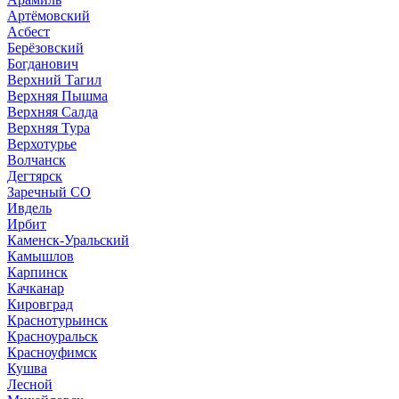
Артёмовский
Асбест
Берёзовский
Богданович
Верхний Тагил
Верхняя Пышма
Верхняя Салда
Верхняя Тура
Верхотурье
Волчанск
Дегтярск
Заречный СО
Ивдель
Ирбит
Каменск-Уральский
Камышлов
Карпинск
Качканар
Кировград
Краснотурьинск
Красноуральск
Красноуфимск
Кушва
Лесной