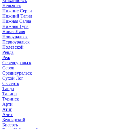
Михайловск
Невьянск
Нижние Серги
Нижний Тагил
Нижняя Салда
Нижняя Тура
Новая Ляля
Новоуральск
Первоуральск
Полевской
Ревда
Реж
Североуральск
Серов
Среднеуральск
Сухой Лог
Сысерть
Тавда
Талица
Туринск
Арти
Атиг
Ачит
Белоярский
Бисерть