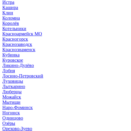
Истра
Кашира
Клин
Коломна
Королёв
Котельники
Красноармейск МО
Красногорск
Краснозаводск
Краснознаменск
Кубинка
Куровское
Ликино-Дулёво
Лобня
Лосино-Петровский
Луховицы
Лыткарино
Люберцы
Можайск
Мытищи
Наро-Фоминск
Ногинск
Одинцово
Озёры
Орехово-Зуево