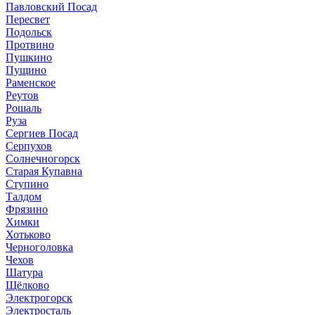
Павловский Посад
Пересвет
Подольск
Протвино
Пушкино
Пущино
Раменское
Реутов
Рошаль
Руза
Сергиев Посад
Серпухов
Солнечногорск
Старая Купавна
Ступино
Талдом
Фрязино
Химки
Хотьково
Черноголовка
Чехов
Шатура
Щёлково
Электрогорск
Электросталь