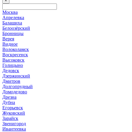
×
Москва
Апрелевка
Балашиха
Белоозёрский
Бронницы
Верея
Видное
Волоколамск
Воскресенск
Высоковск
Голицыно
Дедовск
Дзержинский
Дмитров
Долгопрудный
Домодедово
Дрезна
Дубна
Егорьевск
Жуковский
Зарайск
Звенигород
Ивантеевка