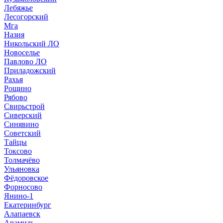
Лебяжье
Лесогорский
Мга
Назия
Никольский ЛО
Новоселье
Павлово ЛО
Приладожский
Рахья
Рощино
Рябово
Свирьстрой
Сиверский
Синявино
Советский
Тайцы
Токсово
Толмачёво
Ульяновка
Фёдоровское
Форносово
Янино-1
Екатеринбург
Алапаевск
Арамиль