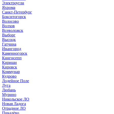
Электроугли
Яхрома
Санкт-Петербург
Бокситогорск
Волосово
Волхов
Всеволожск
Выборг
Высоцк
Гатчина
Ивангород
Каменногорск
Кингисепп
Кириши
Кировск
Коммунар
Кудрово
Лодейное Поле
Луга
Любань
Мурино
Никольское ЛО
Новая Ладога
Отрадное ЛО
Пикалёво