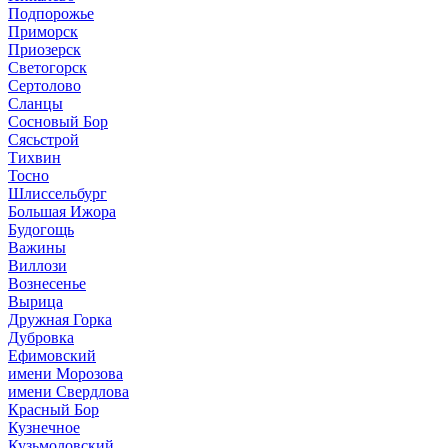
Подпорожье
Приморск
Приозерск
Светогорск
Сертолово
Сланцы
Сосновый Бор
Сясьстрой
Тихвин
Тосно
Шлиссельбург
Большая Ижора
Будогощь
Важины
Виллози
Вознесенье
Вырица
Дружная Горка
Дубровка
Ефимовский
имени Морозова
имени Свердлова
Красный Бор
Кузнечное
Кузьмоловский