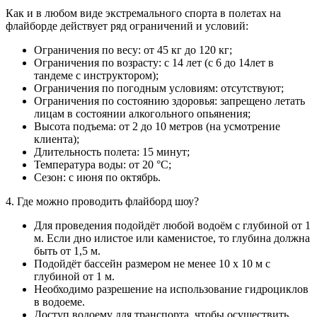
Как и в любом виде экстремального спорта в полетах на
флайборде действует ряд ограничений и условий:
Ограничения по весу: от 45 кг до 120 кг;
Ограничения по возрасту: с 14 лет (с 6 до 14лет в
тандеме с инструктором);
Ограничения по погодным условиям: отсутствуют;
Ограничения по состоянию здоровья: запрещено летать
лицам в состоянии алкогольного опьянения;
Высота подъема: от 2 до 10 метров (на усмотрение
клиента);
Длительность полета: 15 минут;
Температура воды: от 20 °С;
Сезон: с июня по октябрь.
4. Где можно проводить флайборд шоу?
Для проведения подойдёт любой водоём с глубиной от 1
м. Если дно илистое или каменистое, то глубина должна
быть от 1,5 м.
Подойдёт бассейн размером не менее 10 х 10 м с
глубиной от 1 м.
Необходимо разрешение на использование гидроциклов
в водоеме.
Доступ водоему для транспорта, чтобы осуществить