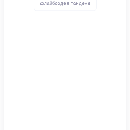
флайборде в тандеме