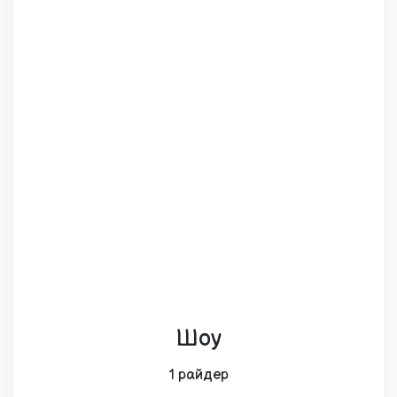
Шоу
1 райдер