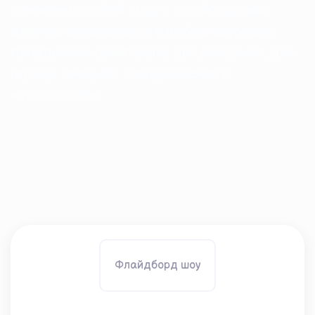
привезем с собой. Шоу с флайбордами
отлично вписывается в любые форматы
праздников: фестивали, дни рождения, дни
города, свадьбы, поздравления и
корпоративы.
Флайдборд шоу