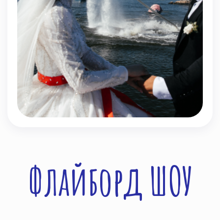
Флайборд ШОУ