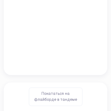
Покататься на
флайборде в тандеме