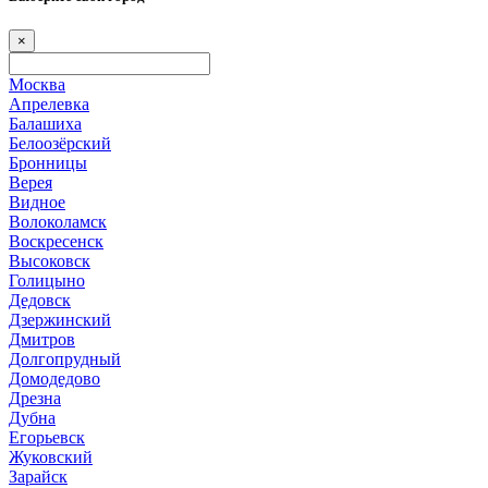
×
Москва
Апрелевка
Балашиха
Белоозёрский
Бронницы
Верея
Видное
Волоколамск
Воскресенск
Высоковск
Голицыно
Дедовск
Дзержинский
Дмитров
Долгопрудный
Домодедово
Дрезна
Дубна
Егорьевск
Жуковский
Зарайск