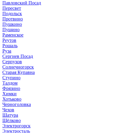
Павловский Посад
Пересвет
Подольск
Протвино
Пушкино
Пущино
Раменское
Реутов
Рошаль
Руза
Сергиев Посад
Серпухов
Солнечногорск
Старая Купавна
Ступино
Талдом
Фрязино
Химки
Хотьково
Черноголовка
Чехов
Шатура
Щёлково
Электрогорск
Электросталь