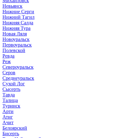
Михайловск
Невьянск
Нижние Серги
Нижний Тагил
Нижняя Салда
Нижняя Тура
Новая Ляля
Новоуральск
Первоуральск
Полевской
Ревда
Реж
Североуральск
Серов
Среднеуральск
Сухой Лог
Сысерть
Тавда
Талица
Туринск
Арти
Атиг
Ачит
Белоярский
Бисерть