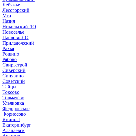
Лебяжье
Лесогорский
Мга
Назия
Никольский ЛО
Новоселье
Павлово ЛО
Приладожский
Рахья
Рощино
Рябово
Свирьстрой
Сиверский
Синявино
Советский
Тайцы
Токсово
Толмачёво
Ульяновка
Фёдоровское
Форносово
Янино-1
Екатеринбург
Алапаевск
Арамиль