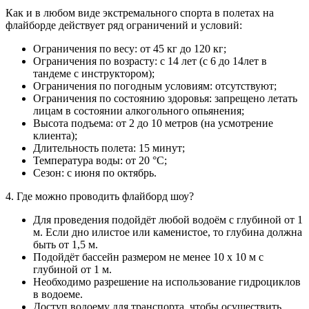
Как и в любом виде экстремального спорта в полетах на
флайборде действует ряд ограничений и условий:
Ограничения по весу: от 45 кг до 120 кг;
Ограничения по возрасту: с 14 лет (с 6 до 14лет в
тандеме с инструктором);
Ограничения по погодным условиям: отсутствуют;
Ограничения по состоянию здоровья: запрещено летать
лицам в состоянии алкогольного опьянения;
Высота подъема: от 2 до 10 метров (на усмотрение
клиента);
Длительность полета: 15 минут;
Температура воды: от 20 °С;
Сезон: с июня по октябрь.
4. Где можно проводить флайборд шоу?
Для проведения подойдёт любой водоём с глубиной от 1
м. Если дно илистое или каменистое, то глубина должна
быть от 1,5 м.
Подойдёт бассейн размером не менее 10 х 10 м с
глубиной от 1 м.
Необходимо разрешение на использование гидроциклов
в водоеме.
Доступ водоему для транспорта, чтобы осуществить