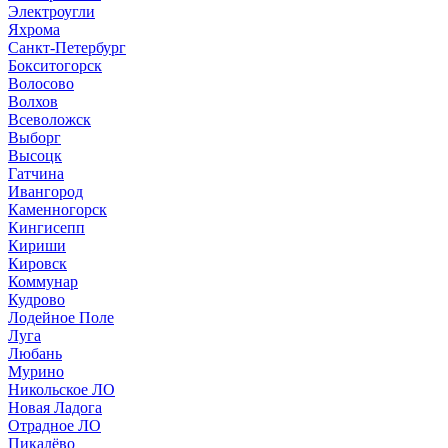
Электроугли
Яхрома
Санкт-Петербург
Бокситогорск
Волосово
Волхов
Всеволожск
Выборг
Высоцк
Гатчина
Ивангород
Каменногорск
Кингисепп
Кириши
Кировск
Коммунар
Кудрово
Лодейное Поле
Луга
Любань
Мурино
Никольское ЛО
Новая Ладога
Отрадное ЛО
Пикалёво