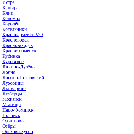
Истра
Кашира
Клин
Коломна
Королёв
Котельники
Красноармейск МО
Красногорск
Краснозаводск
Краснознаменск
Кубинка
Куровское
Ликино-Дулёво
Лобня
Лосино-Петровский
Луховицы
Лыткарино
Люберцы
Можайск
Мытищи
Наро-Фоминск
Ногинск
Одинцово
Озёры
Орехово-Зуево