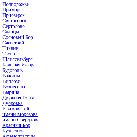
Подпорожье
Приморск
Приозерск
Светогорск
Сертолово
Сланцы
Сосновый Бор
Сясьстрой
Тихвин
Тосно
Шлиссельбург
Большая Ижора
Будогощь
Важины
Виллози
Вознесенье
Вырица
Дружная Горка
Дубровка
Ефимовский
имени Морозова
имени Свердлова
Красный Бор
Кузнечное
Кузьмоловский