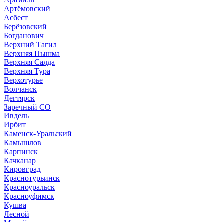
Артёмовский
Асбест
Берёзовский
Богданович
Верхний Тагил
Верхняя Пышма
Верхняя Салда
Верхняя Тура
Верхотурье
Волчанск
Дегтярск
Заречный СО
Ивдель
Ирбит
Каменск-Уральский
Камышлов
Карпинск
Качканар
Кировград
Краснотурьинск
Красноуральск
Красноуфимск
Кушва
Лесной