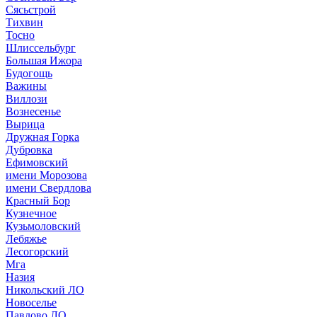
Сясьстрой
Тихвин
Тосно
Шлиссельбург
Большая Ижора
Будогощь
Важины
Виллози
Вознесенье
Вырица
Дружная Горка
Дубровка
Ефимовский
имени Морозова
имени Свердлова
Красный Бор
Кузнечное
Кузьмоловский
Лебяжье
Лесогорский
Мга
Назия
Никольский ЛО
Новоселье
Павлово ЛО