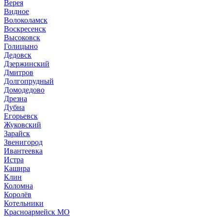
Верея
Видное
Волоколамск
Воскресенск
Высоковск
Голицыно
Дедовск
Дзержинский
Дмитров
Долгопрудный
Домодедово
Дрезна
Дубна
Егорьевск
Жуковский
Зарайск
Звенигород
Ивантеевка
Истра
Кашира
Клин
Коломна
Королёв
Котельники
Красноармейск МО