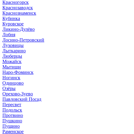
Красногорск
Краснозаводск
Краснознаменск
Кубинка
Куровское
Ликино-Дулёво
Лобня
Лосино-Петровский
Луховицы
Лыткарино
Люберцы
Можайск
Мытищи
Наро-Фоминск
Ногинск
Одинцово
Озёры
Орехово-Зуево
Павловский Посад
Пересвет
Подольск
Протвино
Пушкино
Пущино
Раменское