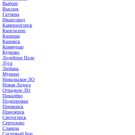
Выборг
Высоцк
Гатчина
Ивангород
Каменногорск
Кингисепп
Кириши
Кировск
Коммунар
Кудрово
Лодейное Поле
Луга
Любань
Мурино
Никольское ЛО
Новая Ладога
Отрадное ЛО
Пикалёво
Подпорожье
Приморск
Приозерск
Светогорск
Сертолово
Сланцы
Сосновый Бор