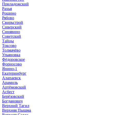
Приладожский
Рахья
Рощино
Рябово
Свирьстрой
Сиверский
Синявино
Советский
Тайцы
Токсово
Толмачёво
Ульяновка
Фёдоровское
Форносово
Янино-1
Екатеринбург
Алапаевск
Арамиль
Артёмовский
Асбест
Берёзовский
Богданович
Верхний Тагил
Верхняя Пышма
Верхняя Салда