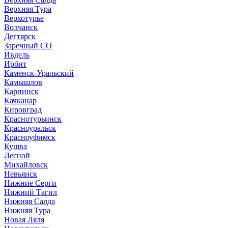
Верхняя Тура
Верхотурье
Волчанск
Дегтярск
Заречный СО
Ивдель
Ирбит
Каменск-Уральский
Камышлов
Карпинск
Качканар
Кировград
Краснотурьинск
Красноуральск
Красноуфимск
Кушва
Лесной
Михайловск
Невьянск
Нижние Серги
Нижний Тагил
Нижняя Салда
Нижняя Тура
Новая Ляля