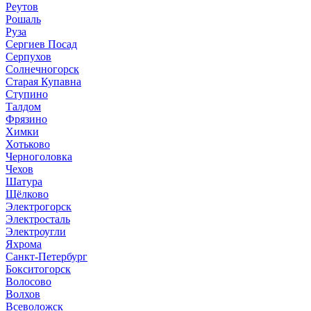
Реутов
Рошаль
Руза
Сергиев Посад
Серпухов
Солнечногорск
Старая Купавна
Ступино
Талдом
Фрязино
Химки
Хотьково
Черноголовка
Чехов
Шатура
Щёлково
Электрогорск
Электросталь
Электроугли
Яхрома
Санкт-Петербург
Бокситогорск
Волосово
Волхов
Всеволожск