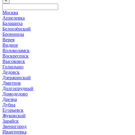
×
Москва
Апрелевка
Балашиха
Белоозёрский
Бронницы
Верея
Видное
Волоколамск
Воскресенск
Высоковск
Голицыно
Дедовск
Дзержинский
Дмитров
Долгопрудный
Домодедово
Дрезна
Дубна
Егорьевск
Жуковский
Зарайск
Звенигород
Ивантеевка