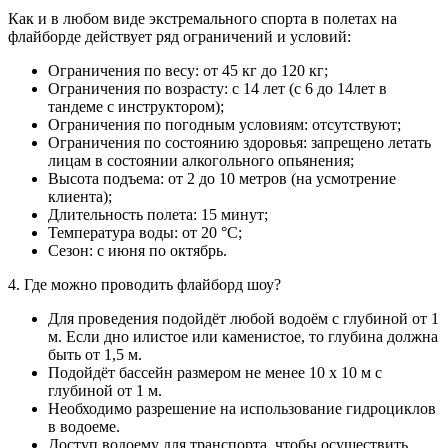
Как и в любом виде экстремального спорта в полетах на
флайборде действует ряд ограничений и условий:
Ограничения по весу: от 45 кг до 120 кг;
Ограничения по возрасту: с 14 лет (с 6 до 14лет в
тандеме с инструктором);
Ограничения по погодным условиям: отсутствуют;
Ограничения по состоянию здоровья: запрещено летать
лицам в состоянии алкогольного опьянения;
Высота подъема: от 2 до 10 метров (на усмотрение
клиента);
Длительность полета: 15 минут;
Температура воды: от 20 °С;
Сезон: с июня по октябрь.
4. Где можно проводить флайборд шоу?
Для проведения подойдёт любой водоём с глубиной от 1
м. Если дно илистое или каменистое, то глубина должна
быть от 1,5 м.
Подойдёт бассейн размером не менее 10 х 10 м с
глубиной от 1 м.
Необходимо разрешение на использование гидроциклов
в водоеме.
Доступ водоему для транспорта, чтобы осуществить