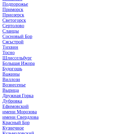
Подпорожье
Приморск
Приозерск
Светогорск
Сертолово
Сланцы
Сосновый Бор
Сясьстрой
Тихвин
Тосно
Шлиссельбург
Большая Ижора
Будогощь
Важины
Виллози
Вознесенье
Вырица
Дружная Горка
Дубровка
Ефимовский
имени Морозова
имени Свердлова
Красный Бор
Кузнечное
Кузьмоловский