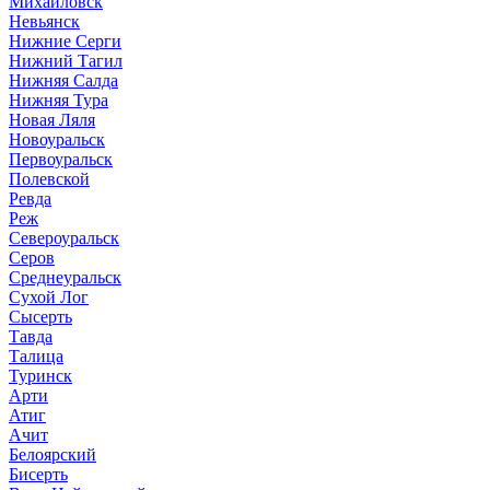
Михайловск
Невьянск
Нижние Серги
Нижний Тагил
Нижняя Салда
Нижняя Тура
Новая Ляля
Новоуральск
Первоуральск
Полевской
Ревда
Реж
Североуральск
Серов
Среднеуральск
Сухой Лог
Сысерть
Тавда
Талица
Туринск
Арти
Атиг
Ачит
Белоярский
Бисерть