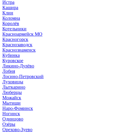
Истра
Кашира
Клин
Коломна
Королёв
Котельники
Красноармейск МО
Красногорск
Краснозаводск
Краснознаменск
Кубинка
Куровское
Ликино-Дулёво
Лобня
Лосино-Петровский
Луховицы
Лыткарино
Люберцы
Можайск
Мытищи
Наро-Фоминск
Ногинск
Одинцово
Озёры
Орехово-Зуево