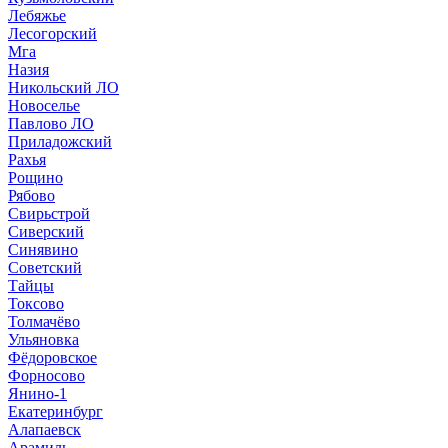
Лебяжье
Лесогорский
Мга
Назия
Никольский ЛО
Новоселье
Павлово ЛО
Приладожский
Рахья
Рощино
Рябово
Свирьстрой
Сиверский
Синявино
Советский
Тайцы
Токсово
Толмачёво
Ульяновка
Фёдоровское
Форносово
Янино-1
Екатеринбург
Алапаевск
Арамиль