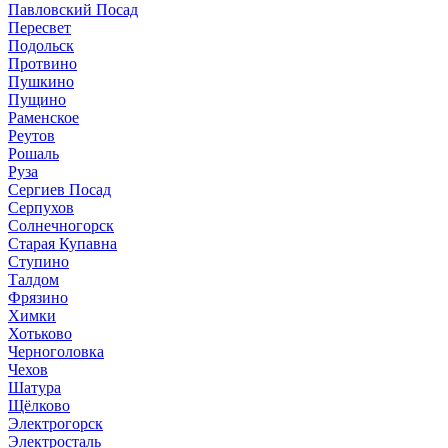
Павловский Посад
Пересвет
Подольск
Протвино
Пушкино
Пущино
Раменское
Реутов
Рошаль
Руза
Сергиев Посад
Серпухов
Солнечногорск
Старая Купавна
Ступино
Талдом
Фрязино
Химки
Хотьково
Черноголовка
Чехов
Шатура
Щёлково
Электрогорск
Электросталь