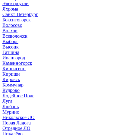
Электроугли
Яхрома
Санкт-Петербург
Бокситогорск
Волосово
Волхов
Всеволожск
Выборг
Высоцк
Гатчина
Ивангород
Каменногорск
Кингисепп
Кириши
Кировск
Коммунар
Кудрово
Лодейное Поле
Луга
Любань
Мурино
Никольское ЛО
Новая Ладога
Отрадное ЛО
Пикалёво