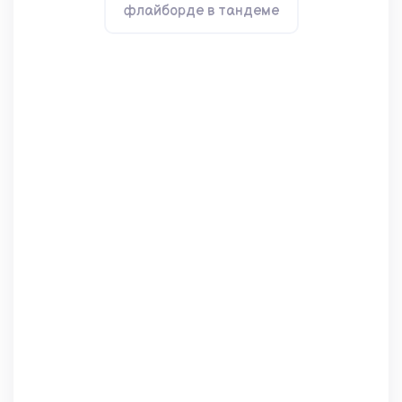
флайборде в тандеме