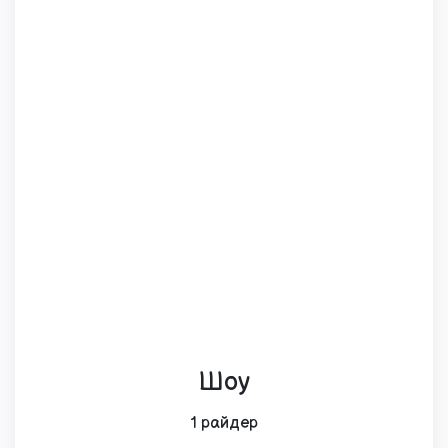
Шоу
1 райдер