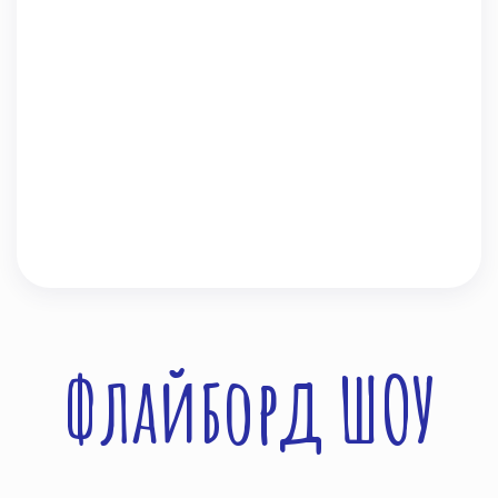
Флайборд ШОУ