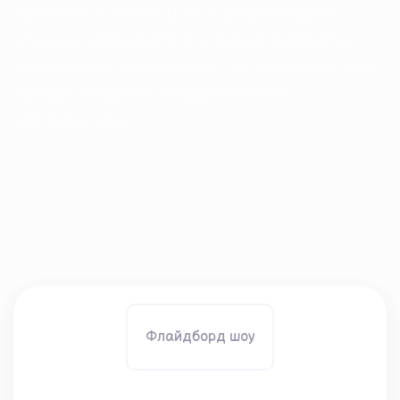
привезем с собой. Шоу с флайбордами
отлично вписывается в любые форматы
праздников: фестивали, дни рождения, дни
города, свадьбы, поздравления и
корпоративы.
Флайдборд шоу