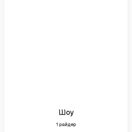
Шоу
1 райдер