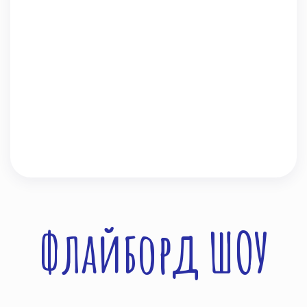
Флайборд ШОУ