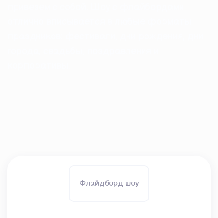
привезем с собой. Шоу с флайбордами
отлично вписывается в любые форматы
праздников: фестивали, дни рождения, дни
города, свадьбы, поздравления и
корпоративы.
Флайдборд шоу