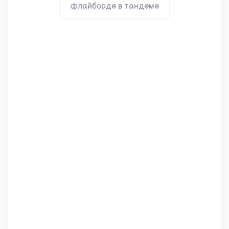
флайборде в тандеме