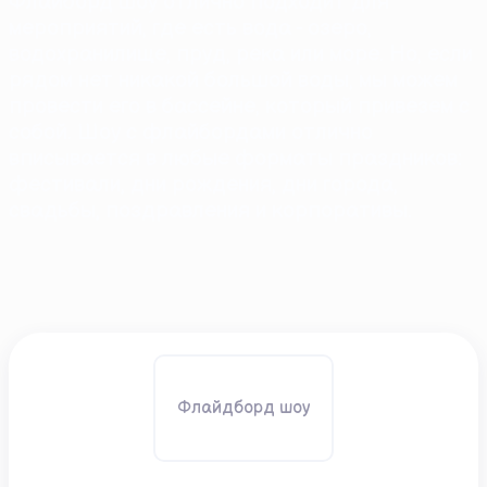
Флайборд шоу отлично подходит для
мероприятий, где есть вода - озеро,
водохранилище, пруд, река или море. Но, если
рядом нет никакой большой воды, мы можем
провести его в бассейне, который привезем с
собой. Шоу с флайбордами отлично
вписывается в любые форматы праздников:
фестивали, дни рождения, дни города,
свадьбы, поздравления и корпоративы.
Флайдборд шоу