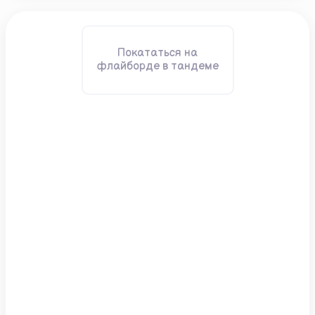
Покататься на
флайборде в тандеме