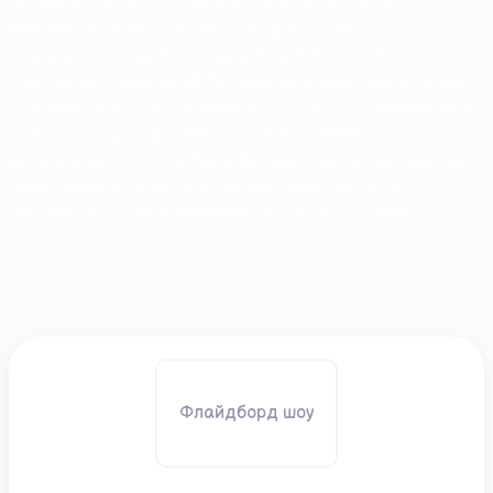
Флайборд шоу отлично подходит для
мероприятий, где есть вода - озеро,
водохранилище, пруд, река или море. Но, если
рядом нет никакой большой воды, мы можем
провести его в бассейне, который привезем с
собой. Шоу с флайбордами отлично
вписывается в любые форматы праздников:
фестивали, дни рождения, дни города,
свадьбы, поздравления и корпоративы.
Флайдборд шоу