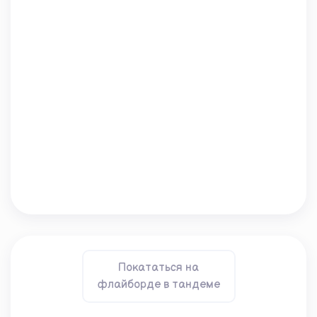
Покататься на
флайборде в тандеме