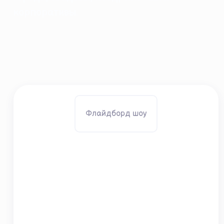
корпоративы.
Флайдборд шоу