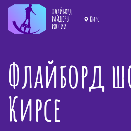
ФЛАЙБОРД
РАЙДЕРЫ
Кирс
РОССИИ
Флайборд шо
Кирсе