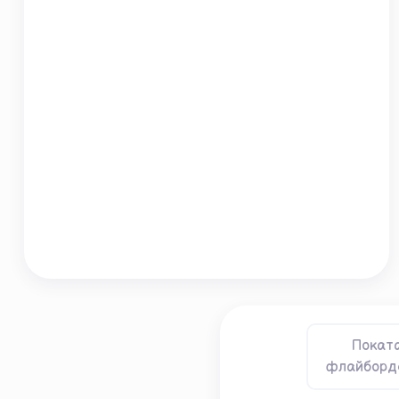
Поката
флайборде