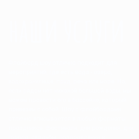
наши услуги
Флайборд шоу отлично подходит для
мероприятий, где есть вода - озеро,
водохранилище, пруд, река или море. Но,
если рядом нет никакой большой воды, мы
можем провести его в бассейне, который
привезем с собой. Шоу с флайбордами
отлично вписывается в любые форматы
праздников: фестивали, дни рождения, дни
города, свадьбы, поздравления и