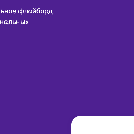
льное флайборд
ональных