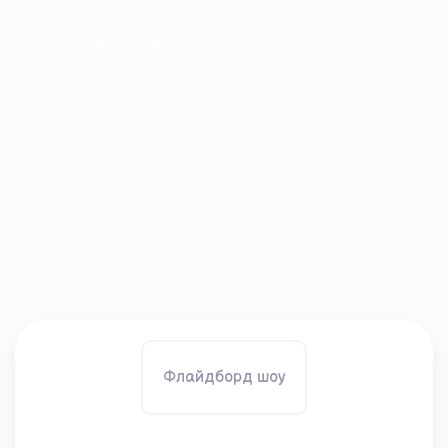
привезем с собой. Шоу с флайбордами
отлично вписывается в любые форматы
праздников: фестивали, дни рождения, дни
города, свадьбы, поздравления и
корпоративы.
Флайдборд шоу