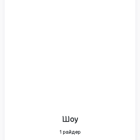
Шоу
1 райдер