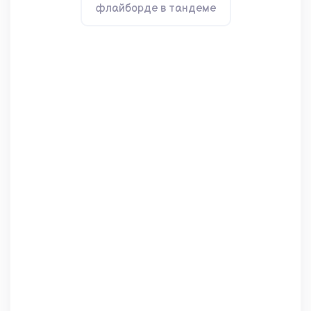
флайборде в тандеме