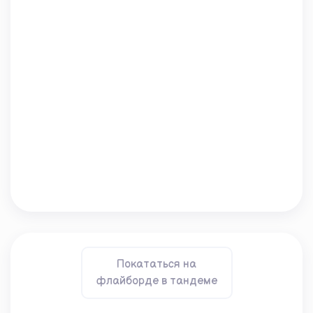
Покататься на
флайборде в тандеме