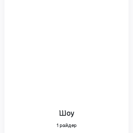
Шоу
1 райдер