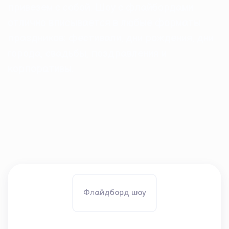
привезем с собой. Шоу с флайбордами
отлично вписывается в любые форматы
праздников: фестивали, дни рождения, дни
города, свадьбы, поздравления и
корпоративы.
Флайдборд шоу