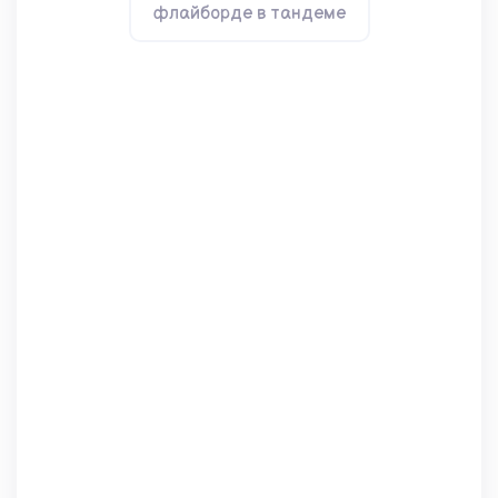
флайборде в тандеме