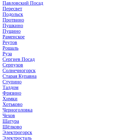
Павловский Посад
Пересвет
Подольск
Протвино
Пушкино
Пущино
Раменское
Реутов
Рошаль
Руза
Сергиев Посад
Серпухов
Солнечногорск
Старая Купавна
Ступино
Талдом
Фрязино
Химки
Хотьково
Черноголовка
Чехов
Шатура
Щёлково
Электрогорск
Электросталь