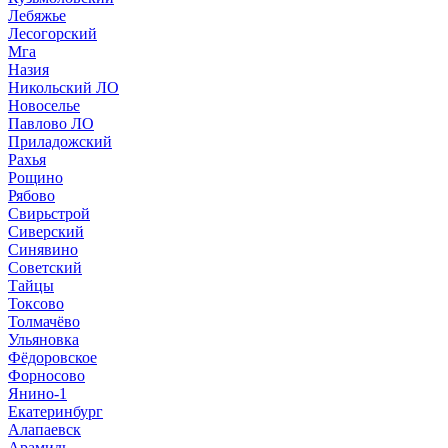
Лебяжье
Лесогорский
Мга
Назия
Никольский ЛО
Новоселье
Павлово ЛО
Приладожский
Рахья
Рощино
Рябово
Свирьстрой
Сиверский
Синявино
Советский
Тайцы
Токсово
Толмачёво
Ульяновка
Фёдоровское
Форносово
Янино-1
Екатеринбург
Алапаевск
Арамиль