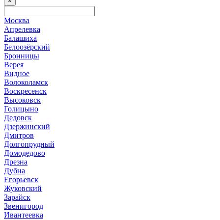
×
Москва
Апрелевка
Балашиха
Белоозёрский
Бронницы
Верея
Видное
Волоколамск
Воскресенск
Высоковск
Голицыно
Дедовск
Дзержинский
Дмитров
Долгопрудный
Домодедово
Дрезна
Дубна
Егорьевск
Жуковский
Зарайск
Звенигород
Ивантеевка