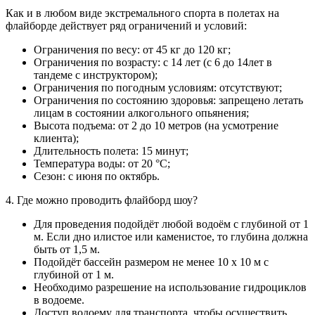
Как и в любом виде экстремального спорта в полетах на
флайборде действует ряд ограничений и условий:
Ограничения по весу: от 45 кг до 120 кг;
Ограничения по возрасту: с 14 лет (с 6 до 14лет в
тандеме с инструктором);
Ограничения по погодным условиям: отсутствуют;
Ограничения по состоянию здоровья: запрещено летать
лицам в состоянии алкогольного опьянения;
Высота подъема: от 2 до 10 метров (на усмотрение
клиента);
Длительность полета: 15 минут;
Температура воды: от 20 °С;
Сезон: с июня по октябрь.
4. Где можно проводить флайборд шоу?
Для проведения подойдёт любой водоём с глубиной от 1
м. Если дно илистое или каменистое, то глубина должна
быть от 1,5 м.
Подойдёт бассейн размером не менее 10 х 10 м с
глубиной от 1 м.
Необходимо разрешение на использование гидроциклов
в водоеме.
Доступ водоему для транспорта, чтобы осуществить