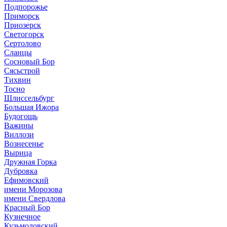
Подпорожье
Приморск
Приозерск
Светогорск
Сертолово
Сланцы
Сосновый Бор
Сясьстрой
Тихвин
Тосно
Шлиссельбург
Большая Ижора
Будогощь
Важины
Виллози
Вознесенье
Вырица
Дружная Горка
Дубровка
Ефимовский
имени Морозова
имени Свердлова
Красный Бор
Кузнечное
Кузьмоловский