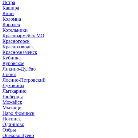
Истра
Кашира
Клин
Коломна
Королёв
Котельники
Красноармейск МО
Красногорск
Краснозаводск
Краснознаменск
Кубинка
Куровское
Ликино-Дулёво
Лобня
Лосино-Петровский
Луховицы
Лыткарино
Люберцы
Можайск
Мытищи
Наро-Фоминск
Ногинск
Одинцово
Озёры
Орехово-Зуево