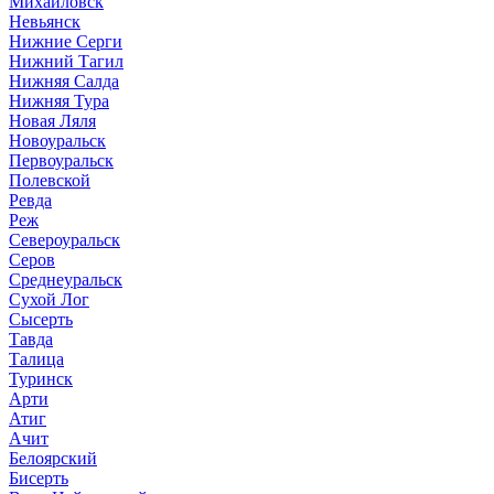
Михайловск
Невьянск
Нижние Серги
Нижний Тагил
Нижняя Салда
Нижняя Тура
Новая Ляля
Новоуральск
Первоуральск
Полевской
Ревда
Реж
Североуральск
Серов
Среднеуральск
Сухой Лог
Сысерть
Тавда
Талица
Туринск
Арти
Атиг
Ачит
Белоярский
Бисерть