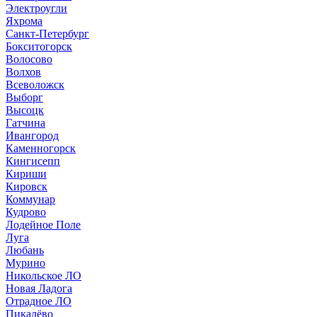
Электроугли
Яхрома
Санкт-Петербург
Бокситогорск
Волосово
Волхов
Всеволожск
Выборг
Высоцк
Гатчина
Ивангород
Каменногорск
Кингисепп
Кириши
Кировск
Коммунар
Кудрово
Лодейное Поле
Луга
Любань
Мурино
Никольское ЛО
Новая Ладога
Отрадное ЛО
Пикалёво