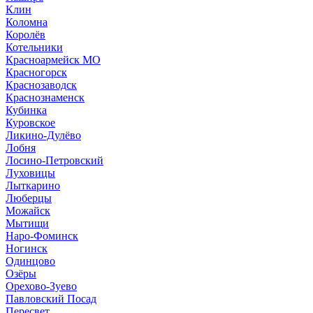
Клин
Коломна
Королёв
Котельники
Красноармейск МО
Красногорск
Краснозаводск
Краснознаменск
Кубинка
Куровское
Ликино-Дулёво
Лобня
Лосино-Петровский
Луховицы
Лыткарино
Люберцы
Можайск
Мытищи
Наро-Фоминск
Ногинск
Одинцово
Озёры
Орехово-Зуево
Павловский Посад
Пересвет