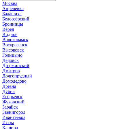
Москва
Апрелевка
Балашиха
Белоозёрский
Бронницы
Верея
Видное
Волоколамск
Воскресенск
Высоковск
Голицыно
Дедовск
Дзержинский
Дмитров
Долгопрудный
Домодедово
Дрезна
Дубна
Егорьевск
Жуковский
Зарайск
Звенигород
Ивантеевка
Истра
Кашира