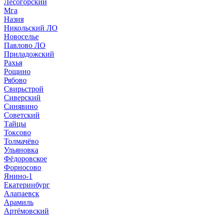
Лесогорский
Мга
Назия
Никольский ЛО
Новоселье
Павлово ЛО
Приладожский
Рахья
Рощино
Рябово
Свирьстрой
Сиверский
Синявино
Советский
Тайцы
Токсово
Толмачёво
Ульяновка
Фёдоровское
Форносово
Янино-1
Екатеринбург
Алапаевск
Арамиль
Артёмовский