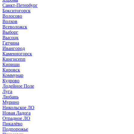
Санкт-Петербург
Бокситогорск
Волосово
Волхов
Всеволожск
Выборг
Высоцк
Гатчина
Ивангород
Каменногорск
Кингисепп
Кириши
Кировск
Коммунар
Кудрово
Лодейное Поле
Луга
Любань
Мурино
Никольское ЛО
Новая Ладога
Отрадное ЛО
Пикалёво
Подпорожье