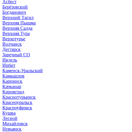
Асбест
Берёзовский
Богданович
Верхний Тагил
Верхняя Пышма
Верхняя Салда
Верхняя Тура
Верхотурье
Волчанск
Дегтярск
Заречный СО
Ивдель
Ирбит
Каменск-Уральский
Камышлов
Карпинск
Качканар
Кировград
Краснотурьинск
Красноуральск
Красноуфимск
Кушва
Лесной
Михайловск
Невьянск