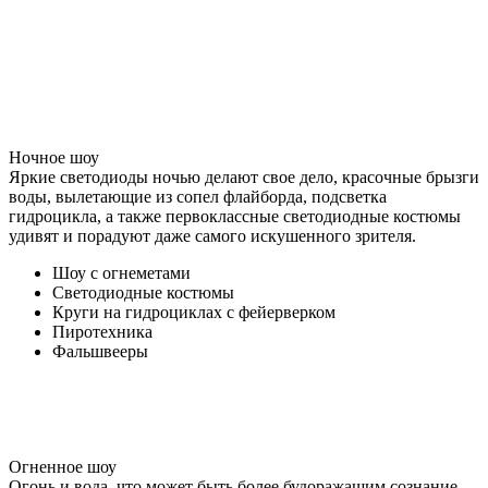
Ночное шоу
Яркие светодиоды ночью делают свое дело, красочные брызги
воды, вылетающие из сопел флайборда, подсветка
гидроцикла, а также первоклассные светодиодные костюмы
удивят и порадуют даже самого искушенного зрителя.
Шоу с огнеметами
Светодиодные костюмы
Круги на гидроциклах с фейерверком
Пиротехника
Фальшвееры
Огненное шоу
Огонь и вода, что может быть более будоражащим сознание,