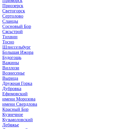
Приморск
Приозерск
Светогорск
Сертолово
Сланцы
Сосновый Бор
Сясьстрой
Тихвин
Тосно
Шлиссельбург
Большая Ижора
Будогощь
Важины
Виллози
Вознесенье
Вырица
Дружная Горка
Дубровка
Ефимовский
имени Морозова
имени Свердлова
Красный Бор
Кузнечное
Кузьмоловский
Лебяжье