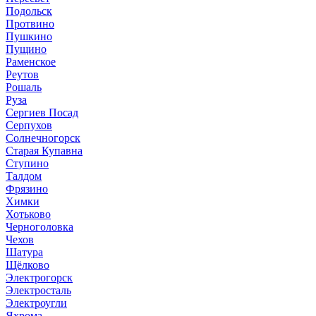
Подольск
Протвино
Пушкино
Пущино
Раменское
Реутов
Рошаль
Руза
Сергиев Посад
Серпухов
Солнечногорск
Старая Купавна
Ступино
Талдом
Фрязино
Химки
Хотьково
Черноголовка
Чехов
Шатура
Щёлково
Электрогорск
Электросталь
Электроугли
Яхрома