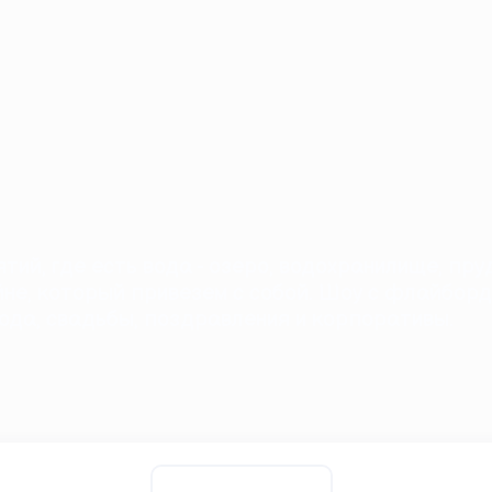
й, где есть вода - озеро, водохранилище, пруд,
ейне, который привезем с собой. Шоу с флайбо
рода, свадьбы, поздравления и корпоративы.