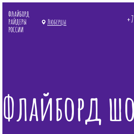
ФЛАЙБОРД
+7
РАЙДЕРЫ
Люберцы
РОССИИ
Флайборд шо