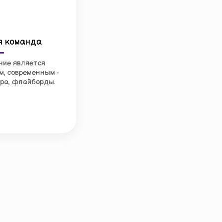
я команда
ние является
, современным -
ера, флайборды.