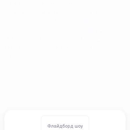
если рядом нет никакой большой воды, мы
можем провести его в бассейне, который
привезем с собой. Шоу с флайбордами
отлично вписывается в любые форматы
праздников: фестивали, дни рождения, дни
города, свадьбы, поздравления и
корпоративы.
Флайдборд шоу