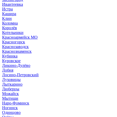
Ивантеевка
Истра
Кашира
Клин
Коломна
Королёв
Котельники
Красноармейск МО
Красногорск
Краснозаводск
Краснознаменск
Кубинка
Куровское
Ликино-Дулёво
Лобня
Лосино-Петровский
Луховицы
Лыткарино
Люберцы
Можайск
Мытищи
Наро-Фоминск
Ногинск
Одинцово