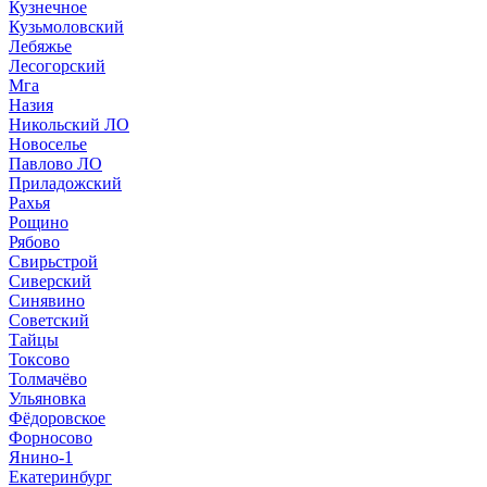
Кузнечное
Кузьмоловский
Лебяжье
Лесогорский
Мга
Назия
Никольский ЛО
Новоселье
Павлово ЛО
Приладожский
Рахья
Рощино
Рябово
Свирьстрой
Сиверский
Синявино
Советский
Тайцы
Токсово
Толмачёво
Ульяновка
Фёдоровское
Форносово
Янино-1
Екатеринбург