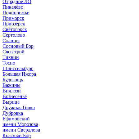
Отрадное ЛО
Пикалёво
Подпорожье
Приморск
Приозерск
Светогорск
Сертолово
Сланцы
Сосновый Бор
Сясьстрой
Тихвин
Тосно
Шлиссельбург
Большая Ижора
Будогощь
Важины
Виллози
Вознесенье
Вырица
Дружная Горка
Дубровка
Ефимовский
имени Морозова
имени Свердлова
Красный Бор