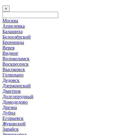
×
Москва
Апрелевка
Балашиха
Белоозёрский
Бронницы
Верея
Видное
Волоколамск
Воскресенск
Высоковск
Голицыно
Дедовск
Дзержинский
Дмитров
Долгопрудный
Домодедово
Дрезна
Дубна
Егорьевск
Жуковский
Зарайск
Звенигород