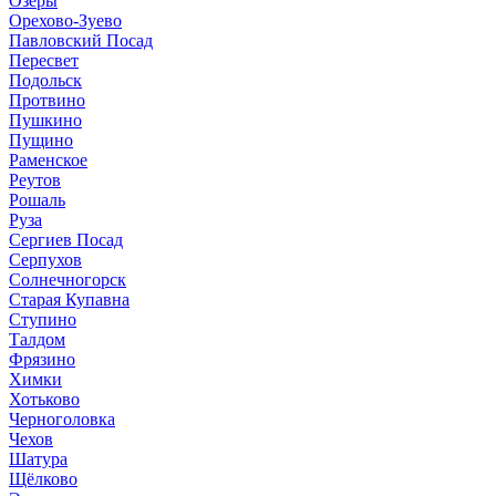
Озёры
Орехово-Зуево
Павловский Посад
Пересвет
Подольск
Протвино
Пушкино
Пущино
Раменское
Реутов
Рошаль
Руза
Сергиев Посад
Серпухов
Солнечногорск
Старая Купавна
Ступино
Талдом
Фрязино
Химки
Хотьково
Черноголовка
Чехов
Шатура
Щёлково