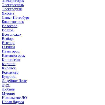
Электрогорск
Электросталь
Электроугли
Яхрома
Санкт-Петербург
Бокситогорск
Волосово
Волхов
Всеволожск
Выборг
Высоцк
Гатчина
Ивангород
Каменногорск
Кингисепп
Кириши
Кировск
Коммунар
Кудрово
Лодейное Поле
Луга
Любань
Мурино
Никольское ЛО
Новая Ладога