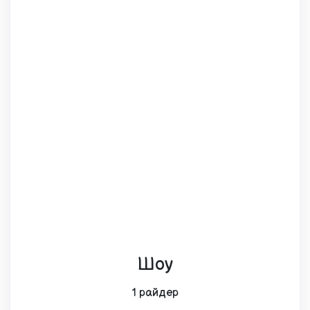
Шоу
1 райдер