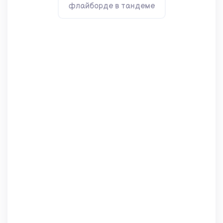
флайборде в тандеме