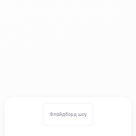
привезем с собой. Шоу с флайбордами
отлично вписывается в любые форматы
праздников: фестивали, дни рождения, дни
города, свадьбы, поздравления и
корпоративы.
Флайдборд шоу