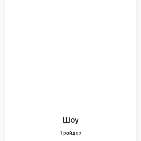
Шоу
1 райдер