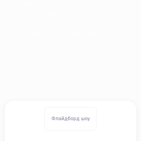
привезем с собой. Шоу с флайбордами
отлично вписывается в любые форматы
праздников: фестивали, дни рождения, дни
города, свадьбы, поздравления и
корпоративы.
Флайдборд шоу