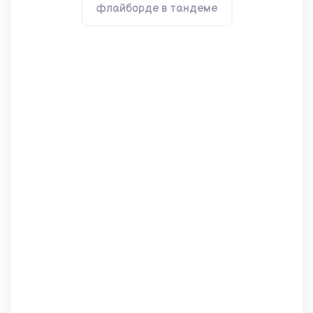
флайборде в тандеме