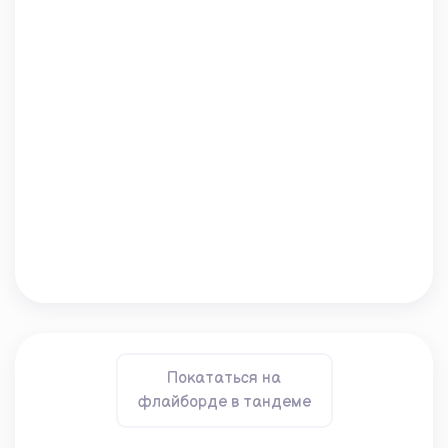
Покататься на
флайборде в тандеме