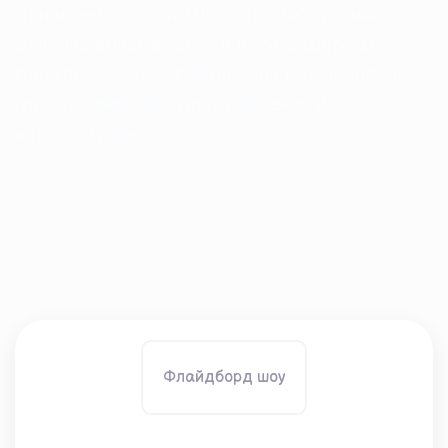
привезем с собой. Шоу с флайбордами
отлично вписывается в любые форматы
праздников: фестивали, дни рождения, дни
города, свадьбы, поздравления и
корпоративы.
Флайдборд шоу