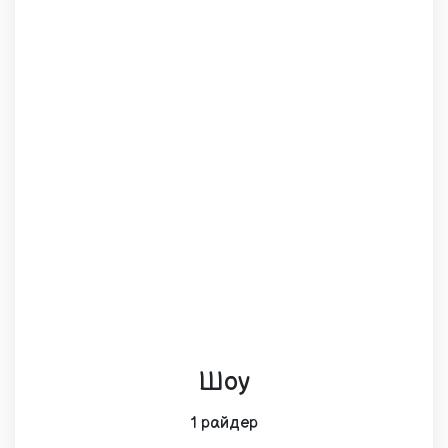
Шоу
1 райдер