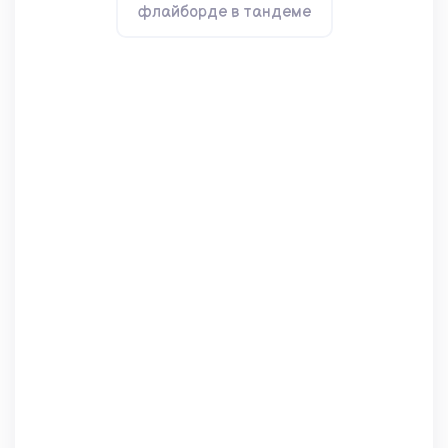
флайборде в тандеме